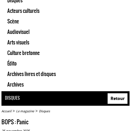
Disques
Acteurs culturels
Scène
Audiovisuel
Arts visuels
Culture bretonne
Édito
Archives livres et disques
Archives
DISQUES
Retour
>
>
Accueil
Le magazine
Disques
BOPS : Panic
25 novembre 2025