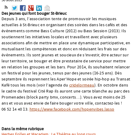
Des jeunes qui font bouger St-Brieuc
Depuis 3 ans, l’association tente de promouvoir les musiques
actuelles à St-Brieuc en organisant des soirées dans les cafés et des
événements comme Bass Culture (2012) ou Bass Session (2013). Ils
soutiennent les initiatives locales et travaillent avec plusieurs
associations afin de mettre en place une dynamique participative, en
mutualisant les compétences et donc en réduisant les frais sur des
événements. Ils sont jeunes et soucieux de s’investir, être acteur sur
leur territoire, se bouger et être prestataire de service pour mettre
en relation les groupes et les bars. Pour 2014, ils souhaitent relancer
un festival pour les jeunes, tenus par des jeunes (16-25 ans). Dès
septembre ils reprennent les Aper’Hope et soirée hip-hop au Transat
Kafé tous les mois (voir l’agenda du
cridelormeau
). En octobre dans
le cadre du festival Cité Rap ils auront une carte blanche au parc des
Promenades (block party bmx, concerts…). Vous avez moins de 25
ans et vous avez envie de faire bouger votre ville, contactez-les !
06 52 14 40 13.
https://www.facebook.com/hopenvibes.lasso
Dans la même rubrique
Herbes Folles et Macadam : Le Théâtre au long cours