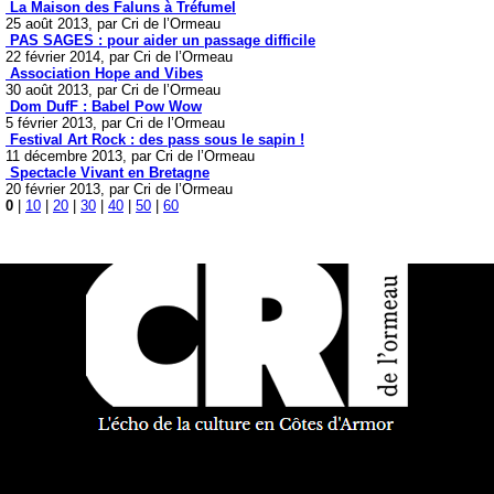
La Maison des Faluns à Tréfumel
25 août 2013, par Cri de l’Ormeau
PAS SAGES : pour aider un passage difficile
22 février 2014, par Cri de l’Ormeau
Association Hope and Vibes
30 août 2013, par Cri de l’Ormeau
Dom DufF : Babel Pow Wow
5 février 2013, par Cri de l’Ormeau
Festival Art Rock : des pass sous le sapin !
11 décembre 2013, par Cri de l’Ormeau
Spectacle Vivant en Bretagne
20 février 2013, par Cri de l’Ormeau
0
|
10
|
20
|
30
|
40
|
50
|
60