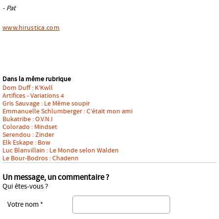
- Pat
www.hirustica.com
Dans la même rubrique
Dom Duff : K’Kwll
Artifices - Variations 4
Gris Sauvage : Le Même soupir
Emmanuelle Schlumberger : C’était mon ami
Bukatribe : O.V.N.I
Colorado : Mindset
Serendou : Zinder
Elk Eskape : Bow
Luc Blanvillain : Le Monde selon Walden
Le Bour-Bodros : Chadenn
Un message, un commentaire ?
Qui êtes-vous ?
Votre nom *