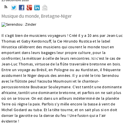
Musique du monde, Bretagne-Niger
Il s’agit bien de musiciens voyageurs ! Créé il y a 10 ans par Jean-Luc
Thomas et Gaby Kerdoncuff, la Cie Hirundo Rustica et le label
Hirustica célèbrent des musiciens qui courent le monde tout en
emportant dans leurs bagages leur propre culture, pour la
confronter, la métisser à celle de leurs rencontres. Ici c’est le cas de
Jean-Luc Thomas, virtuose de la flûte traversière bretonne en bois.
Entre un voyage au Brésil, en Pologne ou au Kurdistan, il fréquente
assidument le Niger depuis des années. Il y a créé le trio Serendou
avec le flûtiste peul Yacouba Moumouni et le chanteur-
percussionniste Boubacar Souleymane. C’est tantôt une dominante
africaine, tantôt une dominante bretonne, et parfois on ne sait plus
où on se trouve. On est dans un ailleurs indéterminé de la planète
Terre où règne la paix. Parfois s’y mêle encore la basse à vent de
Michel Godard au tuba. Et la tête tourne, et on sait plus si on doit
danser la gavotte ou la danse du feu ! Une fusion qui a l’air
évidente !