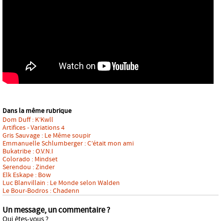
Dans la même rubrique
Dom Duff : K’Kwll
Artifices - Variations 4
Gris Sauvage : Le Même soupir
Emmanuelle Schlumberger : C’était mon ami
Bukatribe : O.V.N.I
Colorado : Mindset
Serendou : Zinder
Elk Eskape : Bow
Luc Blanvillain : Le Monde selon Walden
Le Bour-Bodros : Chadenn
Un message, un commentaire ?
Qui êtes-vous ?