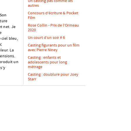
Un casting pas comme les
autres
Concours d’écriture & Pocket
 Son
Film
ature
Rose Collin - Prix de l’Ormeau
t net. Je
2020
e
Un court d’un soir # 6
ciel bleu,
c
Casting figurants pour un film
avec Pierre Niney
leur. La
mensions.
Casting : enfants et
 produit un
adolescents pour long
métrage
s’y
Casting : doublure pour Joey
Starr