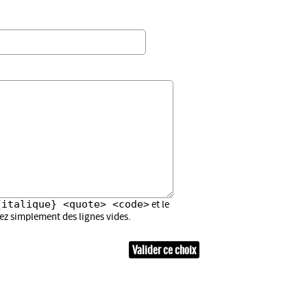
{italique} <quote> <code>
et le
sez simplement des lignes vides.