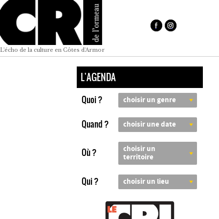
L'écho de la culture en Côtes d'Armor
L'AGENDA
Quoi ?
choisir un genre
Quand ?
choisir une date
choisir un
Où ?
territoire
Qui ?
choisir un lieu