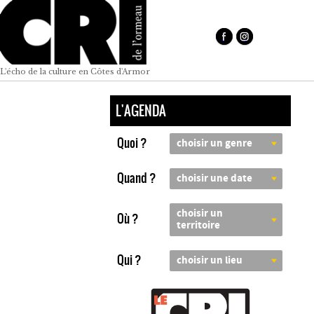
L'écho de la culture en Côtes d'Armor
L'AGENDA
Quoi ?
choisir un genre
Quand ?
choisir une date
choisir un
Où ?
territoire
Qui ?
choisir un lieu